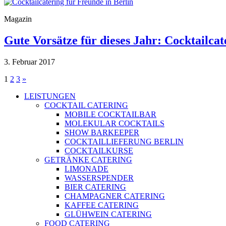
Magazin
Gute Vorsätze für dieses Jahr: Cocktailcat
3. Februar 2017
Seitennummerierung
1
2
3
»
der
LEISTUNGEN
COCKTAIL CATERING
Beiträge
MOBILE COCKTAILBAR
MOLEKULAR COCKTAILS
SHOW BARKEEPER
COCKTAILLIEFERUNG BERLIN
COCKTAILKURSE
GETRÄNKE CATERING
LIMONADE
WASSERSPENDER
BIER CATERING
CHAMPAGNER CATERING
KAFFEE CATERING
GLÜHWEIN CATERING
FOOD CATERING