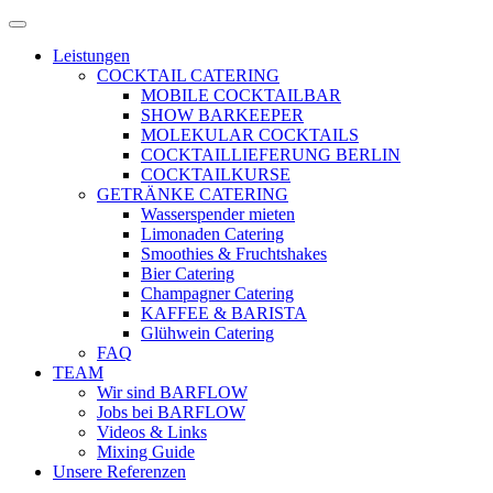
Zum
Menü
Inhalt
öffnen
Leistungen
springen
COCKTAIL CATERING
MOBILE COCKTAILBAR
SHOW BARKEEPER
MOLEKULAR COCKTAILS
COCKTAILLIEFERUNG BERLIN
COCKTAILKURSE
GETRÄNKE CATERING
Wasserspender mieten
Limonaden Catering
Smoothies & Fruchtshakes
Bier Catering
Champagner Catering
KAFFEE & BARISTA
Glühwein Catering
FAQ
TEAM
Wir sind BARFLOW
Jobs bei BARFLOW
Videos & Links
Mixing Guide
Unsere Referenzen