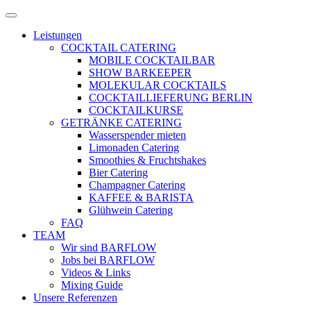
Zum
Menü
Inhalt
öffnen
Leistungen
springen
COCKTAIL CATERING
MOBILE COCKTAILBAR
SHOW BARKEEPER
MOLEKULAR COCKTAILS
COCKTAILLIEFERUNG BERLIN
COCKTAILKURSE
GETRÄNKE CATERING
Wasserspender mieten
Limonaden Catering
Smoothies & Fruchtshakes
Bier Catering
Champagner Catering
KAFFEE & BARISTA
Glühwein Catering
FAQ
TEAM
Wir sind BARFLOW
Jobs bei BARFLOW
Videos & Links
Mixing Guide
Unsere Referenzen