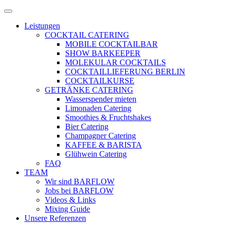
Zum
Menü
Inhalt
öffnen
Leistungen
springen
COCKTAIL CATERING
MOBILE COCKTAILBAR
SHOW BARKEEPER
MOLEKULAR COCKTAILS
COCKTAILLIEFERUNG BERLIN
COCKTAILKURSE
GETRÄNKE CATERING
Wasserspender mieten
Limonaden Catering
Smoothies & Fruchtshakes
Bier Catering
Champagner Catering
KAFFEE & BARISTA
Glühwein Catering
FAQ
TEAM
Wir sind BARFLOW
Jobs bei BARFLOW
Videos & Links
Mixing Guide
Unsere Referenzen