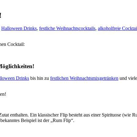
!
,
Halloween Drinks
,
festliche Weihnachtscocktails
,
alkoholfreie Cocktai
hen Cocktail:
Möglichkeiten!
lloween Drinks
bis hin zu
festlichen Weihnachtsmixgetränken
und viel
ten!
s Zutat enthalten. Ein klassischer Flip besteht aus einer Spirituose (
bekanntes Beispiel ist der „Rum Flip“.