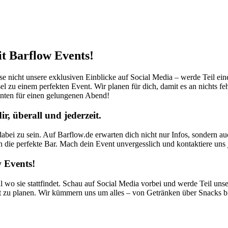
it Barflow Events!
sse nicht unsere exklusiven Einblicke auf Social Media – werde Teil ei
el zu einem perfekten Event. Wir planen für dich, damit es an nichts fe
nten für einen gelungenen Abend!
, überall und jederzeit.
abei zu sein. Auf Barflow.de erwarten dich nicht nur Infos, sondern a
ch die perfekte Bar. Mach dein Event unvergesslich und kontaktiere uns j
 Events!
l wo sie stattfindet. Schau auf Social Media vorbei und werde Teil uns
t zu planen. Wir kümmern uns um alles – von Getränken über Snacks bi