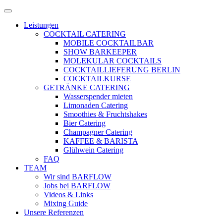
Zum
Menü
Inhalt
öffnen
Leistungen
springen
COCKTAIL CATERING
MOBILE COCKTAILBAR
SHOW BARKEEPER
MOLEKULAR COCKTAILS
COCKTAILLIEFERUNG BERLIN
COCKTAILKURSE
GETRÄNKE CATERING
Wasserspender mieten
Limonaden Catering
Smoothies & Fruchtshakes
Bier Catering
Champagner Catering
KAFFEE & BARISTA
Glühwein Catering
FAQ
TEAM
Wir sind BARFLOW
Jobs bei BARFLOW
Videos & Links
Mixing Guide
Unsere Referenzen