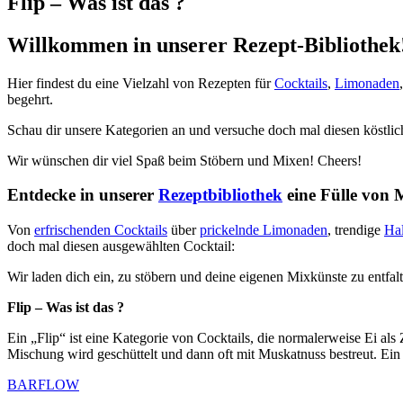
Flip – Was ist das ?
Willkommen in unserer Rezept-Bibliothek
Hier findest du eine Vielzahl von Rezepten für
Cocktails
,
Limonaden
begehrt.
Schau dir unsere Kategorien an und versuche doch mal diesen köstlic
Wir wünschen dir viel Spaß beim Stöbern und Mixen! Cheers!
Entdecke in unserer
Rezeptbibliothek
eine Fülle von 
Von
erfrischenden Cocktails
über
prickelnde Limonaden
, trendige
Ha
doch mal diesen ausgewählten Cocktail:
Wir laden dich ein, zu stöbern und deine eigenen Mixkünste zu entfal
Flip – Was ist das ?
Ein „Flip“ ist eine Kategorie von Cocktails, die normalerweise Ei al
Mischung wird geschüttelt und dann oft mit Muskatnuss bestreut. Ein 
BARFLOW