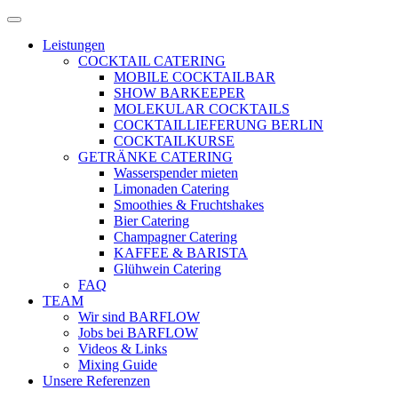
Zum
Menü
Inhalt
öffnen
Leistungen
springen
COCKTAIL CATERING
MOBILE COCKTAILBAR
SHOW BARKEEPER
MOLEKULAR COCKTAILS
COCKTAILLIEFERUNG BERLIN
COCKTAILKURSE
GETRÄNKE CATERING
Wasserspender mieten
Limonaden Catering
Smoothies & Fruchtshakes
Bier Catering
Champagner Catering
KAFFEE & BARISTA
Glühwein Catering
FAQ
TEAM
Wir sind BARFLOW
Jobs bei BARFLOW
Videos & Links
Mixing Guide
Unsere Referenzen