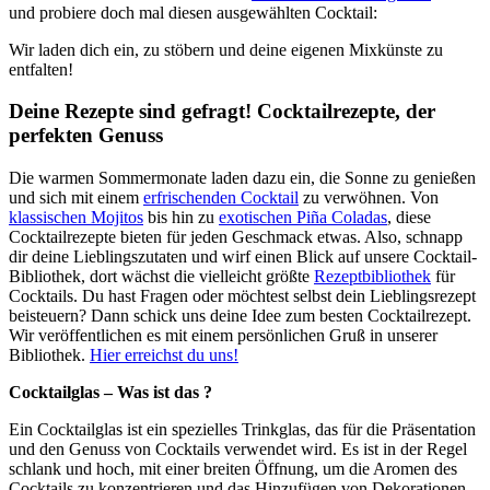
und probiere doch mal diesen ausgewählten Cocktail:
Wir laden dich ein, zu stöbern und deine eigenen Mixkünste zu
entfalten!
Deine Rezepte sind gefragt! Cocktailrezepte, der
perfekten Genuss
Die warmen Sommermonate laden dazu ein, die Sonne zu genießen
und sich mit einem
erfrischenden Cocktail
zu verwöhnen. Von
klassischen Mojitos
bis hin zu
exotischen Piña Coladas
, diese
Cocktailrezepte bieten für jeden Geschmack etwas. Also, schnapp
dir deine Lieblingszutaten und wirf einen Blick auf unsere Cocktail-
Bibliothek, dort wächst die vielleicht größte
Rezeptbibliothek
für
Cocktails. Du hast Fragen oder möchtest selbst dein Lieblingsrezept
beisteuern? Dann schick uns deine Idee zum besten Cocktailrezept.
Wir veröffentlichen es mit einem persönlichen Gruß in unserer
Bibliothek.
Hier erreichst du uns!
Cocktailglas – Was ist das ?
Ein Cocktailglas ist ein spezielles Trinkglas, das für die Präsentation
und den Genuss von Cocktails verwendet wird. Es ist in der Regel
schlank und hoch, mit einer breiten Öffnung, um die Aromen des
Cocktails zu konzentrieren und das Hinzufügen von Dekorationen