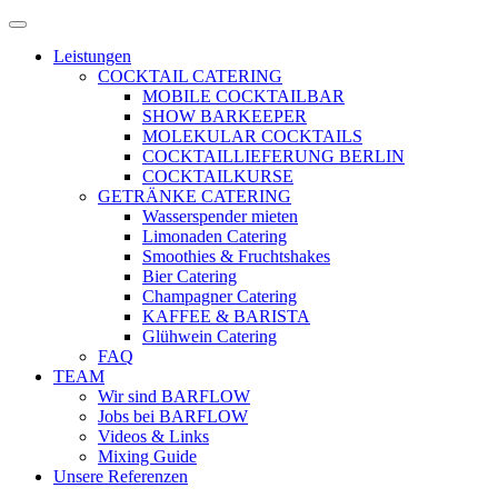
Zum
Menü
Inhalt
öffnen
Leistungen
springen
COCKTAIL CATERING
MOBILE COCKTAILBAR
SHOW BARKEEPER
MOLEKULAR COCKTAILS
COCKTAILLIEFERUNG BERLIN
COCKTAILKURSE
GETRÄNKE CATERING
Wasserspender mieten
Limonaden Catering
Smoothies & Fruchtshakes
Bier Catering
Champagner Catering
KAFFEE & BARISTA
Glühwein Catering
FAQ
TEAM
Wir sind BARFLOW
Jobs bei BARFLOW
Videos & Links
Mixing Guide
Unsere Referenzen