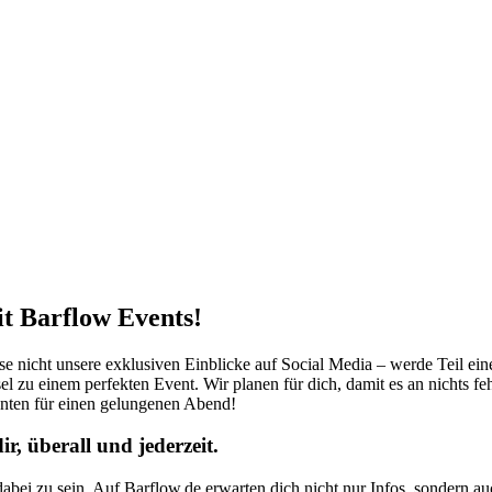
it Barflow Events!
sse nicht unsere exklusiven Einblicke auf Social Media – werde Teil ei
el zu einem perfekten Event. Wir planen für dich, damit es an nichts fe
nten für einen gelungenen Abend!
, überall und jederzeit.
abei zu sein. Auf Barflow.de erwarten dich nicht nur Infos, sondern a