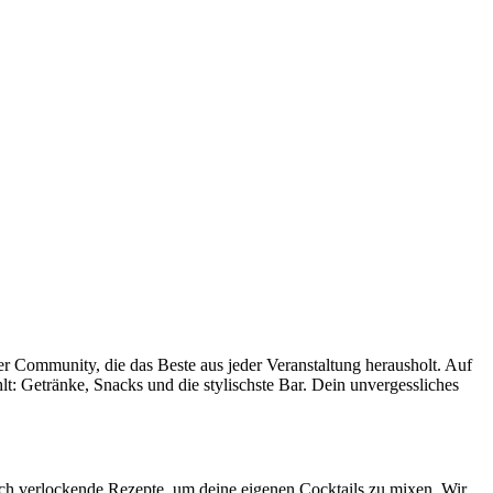
ner Community, die das Beste aus jeder Veranstaltung herausholt. Auf
hlt: Getränke, Snacks und die stylischste Bar. Dein unvergessliches
uch verlockende Rezepte, um deine eigenen Cocktails zu mixen. Wir