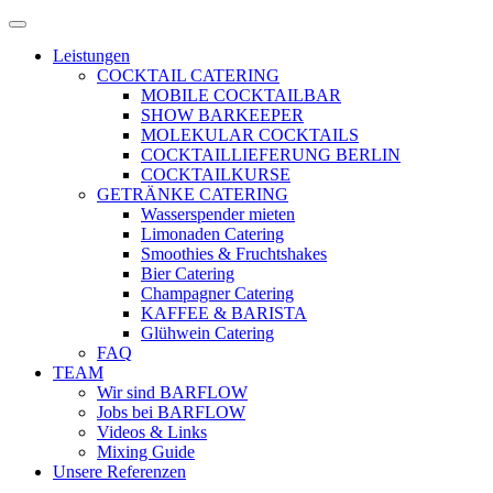
Zum
Menü
Inhalt
öffnen
Leistungen
springen
COCKTAIL CATERING
MOBILE COCKTAILBAR
SHOW BARKEEPER
MOLEKULAR COCKTAILS
COCKTAILLIEFERUNG BERLIN
COCKTAILKURSE
GETRÄNKE CATERING
Wasserspender mieten
Limonaden Catering
Smoothies & Fruchtshakes
Bier Catering
Champagner Catering
KAFFEE & BARISTA
Glühwein Catering
FAQ
TEAM
Wir sind BARFLOW
Jobs bei BARFLOW
Videos & Links
Mixing Guide
Unsere Referenzen