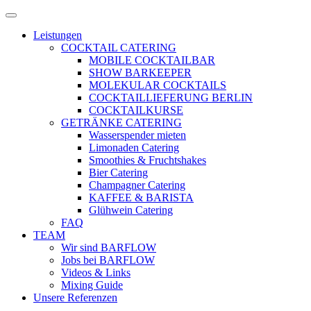
Zum
Menü
Inhalt
öffnen
Leistungen
springen
COCKTAIL CATERING
MOBILE COCKTAILBAR
SHOW BARKEEPER
MOLEKULAR COCKTAILS
COCKTAILLIEFERUNG BERLIN
COCKTAILKURSE
GETRÄNKE CATERING
Wasserspender mieten
Limonaden Catering
Smoothies & Fruchtshakes
Bier Catering
Champagner Catering
KAFFEE & BARISTA
Glühwein Catering
FAQ
TEAM
Wir sind BARFLOW
Jobs bei BARFLOW
Videos & Links
Mixing Guide
Unsere Referenzen