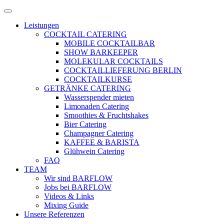
Zum
Menü
Inhalt
öffnen
Leistungen
springen
COCKTAIL CATERING
MOBILE COCKTAILBAR
SHOW BARKEEPER
MOLEKULAR COCKTAILS
COCKTAILLIEFERUNG BERLIN
COCKTAILKURSE
GETRÄNKE CATERING
Wasserspender mieten
Limonaden Catering
Smoothies & Fruchtshakes
Bier Catering
Champagner Catering
KAFFEE & BARISTA
Glühwein Catering
FAQ
TEAM
Wir sind BARFLOW
Jobs bei BARFLOW
Videos & Links
Mixing Guide
Unsere Referenzen