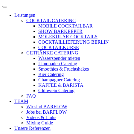
Zum
Menü
Inhalt
öffnen
Leistungen
springen
COCKTAIL CATERING
MOBILE COCKTAILBAR
SHOW BARKEEPER
MOLEKULAR COCKTAILS
COCKTAILLIEFERUNG BERLIN
COCKTAILKURSE
GETRÄNKE CATERING
Wasserspender mieten
Limonaden Catering
Smoothies & Fruchtshakes
Bier Catering
Champagner Catering
KAFFEE & BARISTA
Glühwein Catering
FAQ
TEAM
Wir sind BARFLOW
Jobs bei BARFLOW
Videos & Links
Mixing Guide
Unsere Referenzen