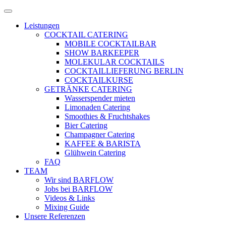
Zum
Menü
Inhalt
öffnen
Leistungen
springen
COCKTAIL CATERING
MOBILE COCKTAILBAR
SHOW BARKEEPER
MOLEKULAR COCKTAILS
COCKTAILLIEFERUNG BERLIN
COCKTAILKURSE
GETRÄNKE CATERING
Wasserspender mieten
Limonaden Catering
Smoothies & Fruchtshakes
Bier Catering
Champagner Catering
KAFFEE & BARISTA
Glühwein Catering
FAQ
TEAM
Wir sind BARFLOW
Jobs bei BARFLOW
Videos & Links
Mixing Guide
Unsere Referenzen