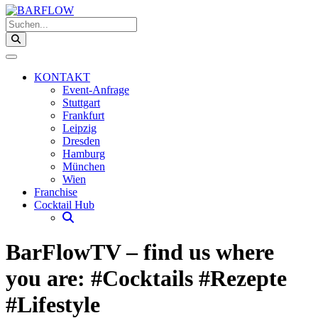
Suchen...
KONTAKT
Event-Anfrage
Stuttgart
Frankfurt
Leipzig
Dresden
Hamburg
München
Wien
Franchise
Cocktail Hub
BarFlowTV – find us where
you are: #Cocktails #Rezepte
#Lifestyle