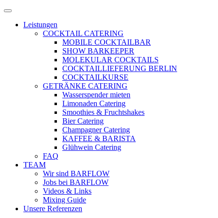
Zum
Menü
Inhalt
öffnen
Leistungen
springen
COCKTAIL CATERING
MOBILE COCKTAILBAR
SHOW BARKEEPER
MOLEKULAR COCKTAILS
COCKTAILLIEFERUNG BERLIN
COCKTAILKURSE
GETRÄNKE CATERING
Wasserspender mieten
Limonaden Catering
Smoothies & Fruchtshakes
Bier Catering
Champagner Catering
KAFFEE & BARISTA
Glühwein Catering
FAQ
TEAM
Wir sind BARFLOW
Jobs bei BARFLOW
Videos & Links
Mixing Guide
Unsere Referenzen