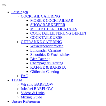
Zum
Menü
Inhalt
öffnen
Leistungen
springen
COCKTAIL CATERING
MOBILE COCKTAILBAR
SHOW BARKEEPER
MOLEKULAR COCKTAILS
COCKTAILLIEFERUNG BERLIN
COCKTAILKURSE
GETRÄNKE CATERING
Wasserspender mieten
Limonaden Catering
Smoothies & Fruchtshakes
Bier Catering
Champagner Catering
KAFFEE & BARISTA
Glühwein Catering
FAQ
TEAM
Wir sind BARFLOW
Jobs bei BARFLOW
Videos & Links
Mixing Guide
Unsere Referenzen