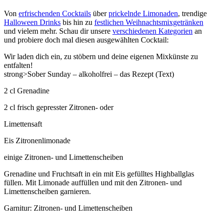
Von
erfrischenden Cocktails
über
prickelnde Limonaden
, trendige
Halloween Drinks
bis hin zu
festlichen Weihnachtsmixgetränken
und vielem mehr. Schau dir unsere
verschiedenen Kategorien
an
und probiere doch mal diesen ausgewählten Cocktail:
Wir laden dich ein, zu stöbern und deine eigenen Mixkünste zu
entfalten!
strong>Sober Sunday – alkoholfrei – das Rezept (Text)
2 cl Grenadine
2 cl frisch gepresster Zitronen- oder
Limettensaft
Eis Zitronenlimonade
einige Zitronen- und Limettenscheiben
Grenadine und Fruchtsaft in ein mit Eis gefülltes Highballglas
füllen. Mit Limonade auffüllen und mit den Zitronen- und
Limettenscheiben garnieren.
Garnitur: Zitronen- und Limettenscheiben