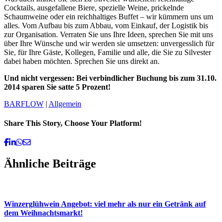
Cocktails, ausgefallene Biere, spezielle Weine, prickelnde
Schaumweine oder ein reichhaltiges Buffet – wir kümmern uns um
alles. Vom Aufbau bis zum Abbau, vom Einkauf, der Logistik bis
zur Organisation. Verraten Sie uns Ihre Ideen, sprechen Sie mit uns
über Ihre Wünsche und wir werden sie umsetzen: unvergesslich für
Sie, für Ihre Gäste, Kollegen, Familie und alle, die Sie zu Silvester
dabei haben möchten. Sprechen Sie uns direkt an.
Und nicht vergessen: Bei verbindlicher Buchung bis zum 31.10.
2014 sparen Sie satte 5 Prozent!
BARFLOW
|
Allgemein
Share This Story, Choose Your Platform!
Facebook
Linkedin
Whatsapp
Email
Ähnliche Beiträge
Winzerglühwein Angebot: viel mehr als nur ein Getränk auf
dem Weihnachtsmarkt!