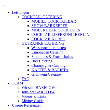
Zum
Menü
Inhalt
öffnen
Leistungen
springen
COCKTAIL CATERING
MOBILE COCKTAILBAR
SHOW BARKEEPER
MOLEKULAR COCKTAILS
COCKTAILLIEFERUNG BERLIN
COCKTAILKURSE
GETRÄNKE CATERING
Wasserspender mieten
Limonaden Catering
Smoothies & Fruchtshakes
Bier Catering
Champagner Catering
KAFFEE & BARISTA
Glühwein Catering
FAQ
TEAM
Wir sind BARFLOW
Jobs bei BARFLOW
Videos & Links
Mixing Guide
Unsere Referenzen