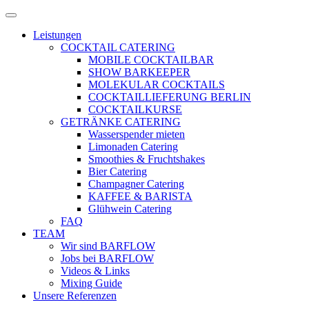
Zum
Menü
Inhalt
öffnen
Leistungen
springen
COCKTAIL CATERING
MOBILE COCKTAILBAR
SHOW BARKEEPER
MOLEKULAR COCKTAILS
COCKTAILLIEFERUNG BERLIN
COCKTAILKURSE
GETRÄNKE CATERING
Wasserspender mieten
Limonaden Catering
Smoothies & Fruchtshakes
Bier Catering
Champagner Catering
KAFFEE & BARISTA
Glühwein Catering
FAQ
TEAM
Wir sind BARFLOW
Jobs bei BARFLOW
Videos & Links
Mixing Guide
Unsere Referenzen