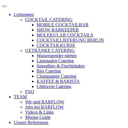
Zum
Menü
Inhalt
öffnen
Leistungen
springen
COCKTAIL CATERING
MOBILE COCKTAILBAR
SHOW BARKEEPER
MOLEKULAR COCKTAILS
COCKTAILLIEFERUNG BERLIN
COCKTAILKURSE
GETRÄNKE CATERING
Wasserspender mieten
Limonaden Catering
Smoothies & Fruchtshakes
Bier Catering
Champagner Catering
KAFFEE & BARISTA
Glühwein Catering
FAQ
TEAM
Wir sind BARFLOW
Jobs bei BARFLOW
Videos & Links
Mixing Guide
Unsere Referenzen