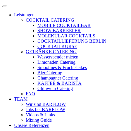
Zum
Menü
Inhalt
öffnen
Leistungen
springen
COCKTAIL CATERING
MOBILE COCKTAILBAR
SHOW BARKEEPER
MOLEKULAR COCKTAILS
COCKTAILLIEFERUNG BERLIN
COCKTAILKURSE
GETRÄNKE CATERING
Wasserspender mieten
Limonaden Catering
Smoothies & Fruchtshakes
Bier Catering
Champagner Catering
KAFFEE & BARISTA
Glühwein Catering
FAQ
TEAM
Wir sind BARFLOW
Jobs bei BARFLOW
Videos & Links
Mixing Guide
Unsere Referenzen