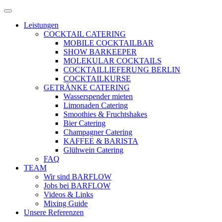
Zum
Menü
Inhalt
öffnen
Leistungen
springen
COCKTAIL CATERING
MOBILE COCKTAILBAR
SHOW BARKEEPER
MOLEKULAR COCKTAILS
COCKTAILLIEFERUNG BERLIN
COCKTAILKURSE
GETRÄNKE CATERING
Wasserspender mieten
Limonaden Catering
Smoothies & Fruchtshakes
Bier Catering
Champagner Catering
KAFFEE & BARISTA
Glühwein Catering
FAQ
TEAM
Wir sind BARFLOW
Jobs bei BARFLOW
Videos & Links
Mixing Guide
Unsere Referenzen