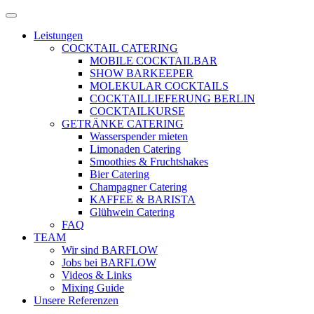
Zum
Menü
Inhalt
öffnen
Leistungen
springen
COCKTAIL CATERING
MOBILE COCKTAILBAR
SHOW BARKEEPER
MOLEKULAR COCKTAILS
COCKTAILLIEFERUNG BERLIN
COCKTAILKURSE
GETRÄNKE CATERING
Wasserspender mieten
Limonaden Catering
Smoothies & Fruchtshakes
Bier Catering
Champagner Catering
KAFFEE & BARISTA
Glühwein Catering
FAQ
TEAM
Wir sind BARFLOW
Jobs bei BARFLOW
Videos & Links
Mixing Guide
Unsere Referenzen