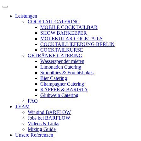
Zum
Menü
Inhalt
öffnen
Leistungen
springen
COCKTAIL CATERING
MOBILE COCKTAILBAR
SHOW BARKEEPER
MOLEKULAR COCKTAILS
COCKTAILLIEFERUNG BERLIN
COCKTAILKURSE
GETRÄNKE CATERING
Wasserspender mieten
Limonaden Catering
Smoothies & Fruchtshakes
Bier Catering
Champagner Catering
KAFFEE & BARISTA
Glühwein Catering
FAQ
TEAM
Wir sind BARFLOW
Jobs bei BARFLOW
Videos & Links
Mixing Guide
Unsere Referenzen