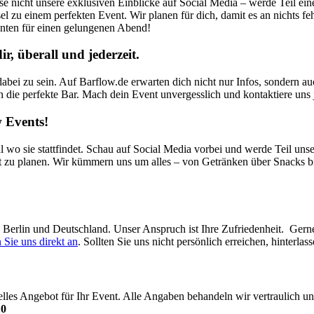
sse nicht unsere exklusiven Einblicke auf Social Media – werde Teil ei
el zu einem perfekten Event. Wir planen für dich, damit es an nichts fe
nten für einen gelungenen Abend!
, überall und jederzeit.
abei zu sein. Auf Barflow.de erwarten dich nicht nur Infos, sondern a
ch die perfekte Bar. Mach dein Event unvergesslich und kontaktiere uns j
 Events!
l wo sie stattfindet. Schau auf Social Media vorbei und werde Teil uns
t zu planen. Wir kümmern uns um alles – von Getränken über Snacks bi
in Berlin und Deutschland. Unser Anspruch ist Ihre Zufriedenheit. Ger
 Sie uns direkt an
. Sollten Sie uns nicht persönlich erreichen, hinterl
uelles Angebot für Ihr Event. Alle Angaben behandeln wir vertraulich
10