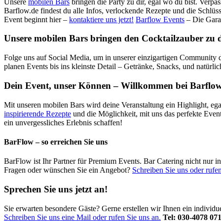
Unsere
mobilen Bars
bringen die Party zu dir, egal wo du bist. Verpa
Barflow.de findest du alle Infos, verlockende Rezepte und die Schlüss
Event beginnt hier –
kontaktiere uns jetzt!
Barflow Events
– Die Gara
Unsere mobilen Bars bringen den Cocktailzauber zu dir
Folge uns auf Social Media, um in unserer einzigartigen Community d
planen Events bis ins kleinste Detail – Getränke, Snacks, und natürli
Dein Event, unser Können – Willkommen bei Barflow
Mit unseren mobilen Bars wird deine Veranstaltung ein Highlight, ega
inspirierende Rezepte
und die Möglichkeit, mit uns das perfekte Even
ein unvergessliches Erlebnis schaffen!
BarFlow – so erreichen Sie uns
BarFlow ist Ihr Partner für Premium Events. Bar Catering nicht nur 
Fragen oder wünschen Sie ein Angebot?
Schreiben Sie uns oder rufen
Sprechen Sie uns jetzt an!
Sie erwarten besondere Gäste? Gerne erstellen wir Ihnen ein individ
Schreiben Sie uns eine Mail oder rufen Sie uns an.
Tel: 030-4078 07