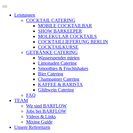
Zum
Menü
Inhalt
öffnen
Leistungen
springen
COCKTAIL CATERING
MOBILE COCKTAILBAR
SHOW BARKEEPER
MOLEKULAR COCKTAILS
COCKTAILLIEFERUNG BERLIN
COCKTAILKURSE
GETRÄNKE CATERING
Wasserspender mieten
Limonaden Catering
Smoothies & Fruchtshakes
Bier Catering
Champagner Catering
KAFFEE & BARISTA
Glühwein Catering
FAQ
TEAM
Wir sind BARFLOW
Jobs bei BARFLOW
Videos & Links
Mixing Guide
Unsere Referenzen