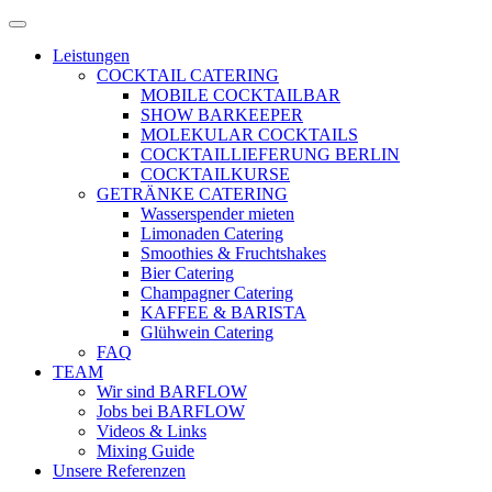
Zum
Menü
Inhalt
öffnen
Leistungen
springen
COCKTAIL CATERING
MOBILE COCKTAILBAR
SHOW BARKEEPER
MOLEKULAR COCKTAILS
COCKTAILLIEFERUNG BERLIN
COCKTAILKURSE
GETRÄNKE CATERING
Wasserspender mieten
Limonaden Catering
Smoothies & Fruchtshakes
Bier Catering
Champagner Catering
KAFFEE & BARISTA
Glühwein Catering
FAQ
TEAM
Wir sind BARFLOW
Jobs bei BARFLOW
Videos & Links
Mixing Guide
Unsere Referenzen