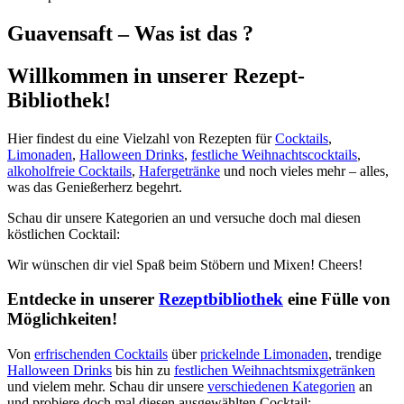
Guavensaft – Was ist das ?
Willkommen in unserer Rezept-
Bibliothek!
Hier findest du eine Vielzahl von Rezepten für
Cocktails
,
Limonaden
,
Halloween Drinks
,
festliche Weihnachtscocktails
,
alkoholfreie Cocktails
,
Hafergetränke
und noch vieles mehr – alles,
was das Genießerherz begehrt.
Schau dir unsere Kategorien an und versuche doch mal diesen
köstlichen Cocktail:
Wir wünschen dir viel Spaß beim Stöbern und Mixen! Cheers!
Entdecke in unserer
Rezeptbibliothek
eine Fülle von
Möglichkeiten!
Von
erfrischenden Cocktails
über
prickelnde Limonaden
, trendige
Halloween Drinks
bis hin zu
festlichen Weihnachtsmixgetränken
und vielem mehr. Schau dir unsere
verschiedenen Kategorien
an
und probiere doch mal diesen ausgewählten Cocktail: