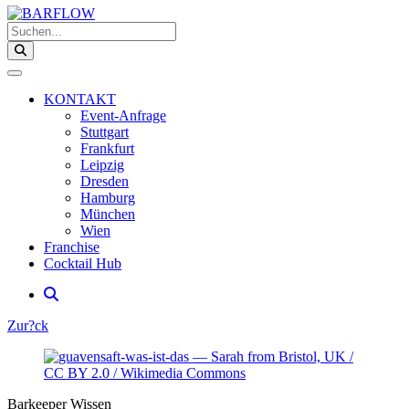
Suchen...
KONTAKT
Event-Anfrage
Stuttgart
Frankfurt
Leipzig
Dresden
Hamburg
München
Wien
Franchise
Cocktail Hub
Zur?ck
Zeige
grösser
Bild
Barkeeper Wissen