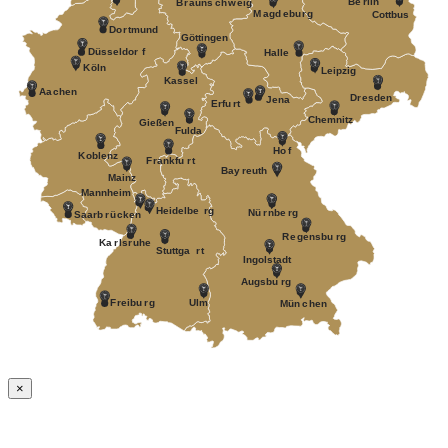
Be
r
lin
B
r
auns
c
h
w
eig
M
a
gd
e
bu
r
g
Cottbus
Do
r
tmund
Göttingen
Düsseldor
f
Halle
K
öln
Leipzig
Kassel
Aa
c
hen
D
r
esden
J
ena
Erfu
r
t
Chemnitz
Gießen
Fulda
Ho
f
K
oblenz
F
r
ankfu
r
t
Bay
r
euth
Mainz
Mannheim
Heidelbe
r
g
Nü
r
nbe
r
g
Saarb
r
ü
c
k
en
R
e
gensbu
r
g
Ka
r
ls
r
uhe
Stuttga
r
t
Ingolstadt
A
ugsbu
r
g
F
r
eibu
r
g
Ulm
Mün
c
hen
×
Nach
oben