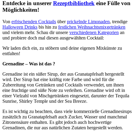
Entdecke in unserer
Rezeptbibliothek
eine Fülle von
Möglichkeiten!
Von
erfrischenden Cocktails
über
prickelnde Limonaden
, trendige
Halloween Drinks
bis hin zu
festlichen Weihnachtsmixgetränken
und vielem mehr. Schau dir unsere
verschiedenen Kategorien
an
und probiere doch mal diesen ausgewählten Cocktail:
Wir laden dich ein, zu stöbern und deine eigenen Mixkünste zu
entfalten!
Grenadine – Was ist das ?
Grenadine ist ein süßer Sirup, der aus Granatapfelsaft hergestellt
wird. Der Sirup hat eine kräftig rote Farbe und wird für die
Zubereitung von Getränken und Cocktails verwendet, um ihnen
eine fruchtige und süße Note zu verleihen. Grenadine wird oft in
einer Vielzahl von Mischgetränken eingesetzt, darunter der Tequila
Sunrise, Shirley Temple und der Sea Breeze.
Es ist wichtig zu beachten, dass viele kommerzielle Grenadinesirups
zusätzlich zu Granatapfelsaft auch Zucker, Wasser und manchmal
Zitronensäure enthalten. Es gibt jedoch auch hochwertige
Grenadinen, die nur aus natürlichen Zutaten hergestellt werden.