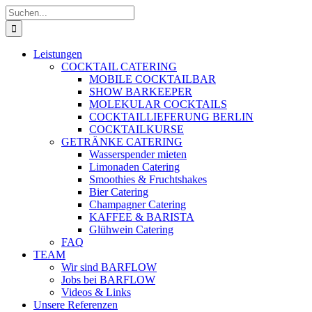
Zum
Suche
Inhalt
nach:
springen
Leistungen
COCKTAIL CATERING
MOBILE COCKTAILBAR
SHOW BARKEEPER
MOLEKULAR COCKTAILS
COCKTAILLIEFERUNG BERLIN
COCKTAILKURSE
GETRÄNKE CATERING
Wasserspender mieten
Limonaden Catering
Smoothies & Fruchtshakes
Bier Catering
Champagner Catering
KAFFEE & BARISTA
Glühwein Catering
FAQ
TEAM
Wir sind BARFLOW
Jobs bei BARFLOW
Videos & Links
Unsere Referenzen