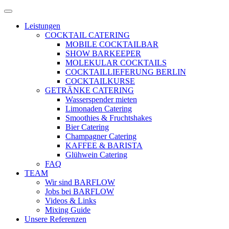
Zum
Menü
Inhalt
öffnen
Leistungen
springen
COCKTAIL CATERING
MOBILE COCKTAILBAR
SHOW BARKEEPER
MOLEKULAR COCKTAILS
COCKTAILLIEFERUNG BERLIN
COCKTAILKURSE
GETRÄNKE CATERING
Wasserspender mieten
Limonaden Catering
Smoothies & Fruchtshakes
Bier Catering
Champagner Catering
KAFFEE & BARISTA
Glühwein Catering
FAQ
TEAM
Wir sind BARFLOW
Jobs bei BARFLOW
Videos & Links
Mixing Guide
Unsere Referenzen