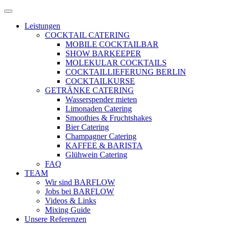
Zum
Menü
Inhalt
öffnen
Leistungen
springen
COCKTAIL CATERING
MOBILE COCKTAILBAR
SHOW BARKEEPER
MOLEKULAR COCKTAILS
COCKTAILLIEFERUNG BERLIN
COCKTAILKURSE
GETRÄNKE CATERING
Wasserspender mieten
Limonaden Catering
Smoothies & Fruchtshakes
Bier Catering
Champagner Catering
KAFFEE & BARISTA
Glühwein Catering
FAQ
TEAM
Wir sind BARFLOW
Jobs bei BARFLOW
Videos & Links
Mixing Guide
Unsere Referenzen