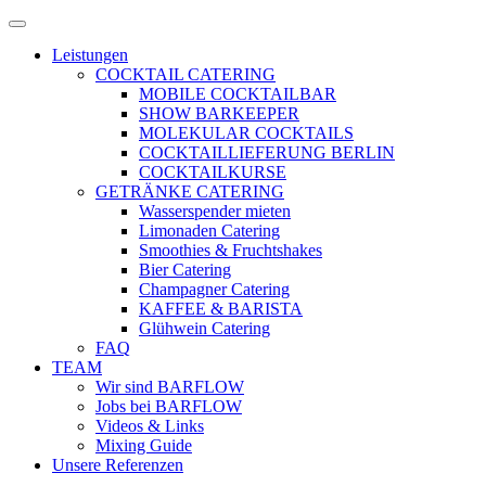
Zum
Menü
Inhalt
öffnen
Leistungen
springen
COCKTAIL CATERING
MOBILE COCKTAILBAR
SHOW BARKEEPER
MOLEKULAR COCKTAILS
COCKTAILLIEFERUNG BERLIN
COCKTAILKURSE
GETRÄNKE CATERING
Wasserspender mieten
Limonaden Catering
Smoothies & Fruchtshakes
Bier Catering
Champagner Catering
KAFFEE & BARISTA
Glühwein Catering
FAQ
TEAM
Wir sind BARFLOW
Jobs bei BARFLOW
Videos & Links
Mixing Guide
Unsere Referenzen