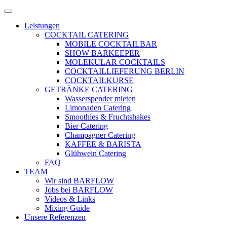
Zum
Menü
Inhalt
öffnen
Leistungen
springen
COCKTAIL CATERING
MOBILE COCKTAILBAR
SHOW BARKEEPER
MOLEKULAR COCKTAILS
COCKTAILLIEFERUNG BERLIN
COCKTAILKURSE
GETRÄNKE CATERING
Wasserspender mieten
Limonaden Catering
Smoothies & Fruchtshakes
Bier Catering
Champagner Catering
KAFFEE & BARISTA
Glühwein Catering
FAQ
TEAM
Wir sind BARFLOW
Jobs bei BARFLOW
Videos & Links
Mixing Guide
Unsere Referenzen