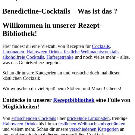
Benedictine-Cocktails – Was ist das ?
Willkommen in unserer Rezept-
Bibliothek!
Hier findest du eine Vielzahl von Rezepten für
Cocktails
,
Limonaden
,
Halloween Drinks
,
festliche Weihnachtscocktails
,
alkoholfreie Cocktails
,
Hafergetränke
und noch vieles mehr – alles,
was das Genießerherz begehrt.
Schau dir unsere Kategorien an und versuche doch mal diesen
köstlichen Cocktail:
Wir wünschen dir viel Spaß beim Stöbern und Mixen! Cheers!
Entdecke in unserer
Rezeptbibliothek
eine Fülle von
Möglichkeiten!
Von
erfrischenden Cocktails
über
prickelnde Limonaden
, trendige
Halloween Drinks
bis hin zu
festlichen Weihnachtsmixgetränken
und vielem mehr. Schau dir unsere
verschiedenen Kategorien
an
und probiere doch mal diesen ausgewählten Cocktail: