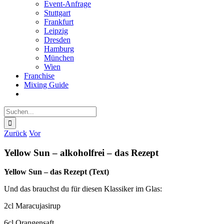
Event-Anfrage
Stuttgart
Frankfurt
Leipzig
Dresden
Hamburg
München
Wien
Franchise
Mixing Guide
Suche
nach:
Zurück
Vor
Yellow Sun – alkoholfrei – das Rezept
Yellow Sun – das Rezept (Text)
Und das brauchst du für diesen Klassiker im Glas:
2cl Maracujasirup
6cl Orangensaft