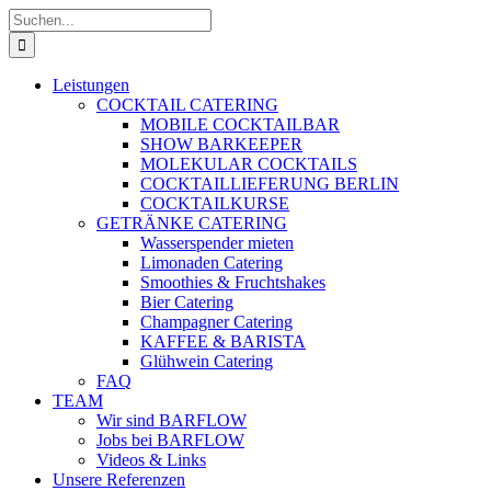
Zum
Suche
Inhalt
nach:
springen
Leistungen
COCKTAIL CATERING
MOBILE COCKTAILBAR
SHOW BARKEEPER
MOLEKULAR COCKTAILS
COCKTAILLIEFERUNG BERLIN
COCKTAILKURSE
GETRÄNKE CATERING
Wasserspender mieten
Limonaden Catering
Smoothies & Fruchtshakes
Bier Catering
Champagner Catering
KAFFEE & BARISTA
Glühwein Catering
FAQ
TEAM
Wir sind BARFLOW
Jobs bei BARFLOW
Videos & Links
Unsere Referenzen