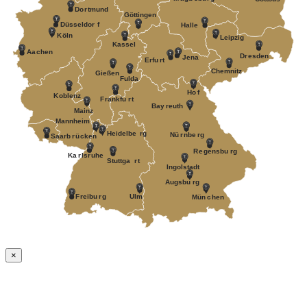
Do
r
tmund
Göttingen
Düsseldor
f
Halle
K
öln
Leipzig
Kassel
Aa
c
hen
D
r
esden
J
ena
Erfu
r
t
Chemnitz
Gießen
Fulda
Ho
f
K
oblenz
F
r
ankfu
r
t
Bay
r
euth
Mainz
Mannheim
Heidelbe
r
g
Nü
r
nbe
r
g
Saarb
r
ü
c
k
en
R
e
gensbu
r
g
Ka
r
ls
r
uhe
Stuttga
r
t
Ingolstadt
A
ugsbu
r
g
F
r
eibu
r
g
Ulm
Mün
c
hen
×
Nach
oben