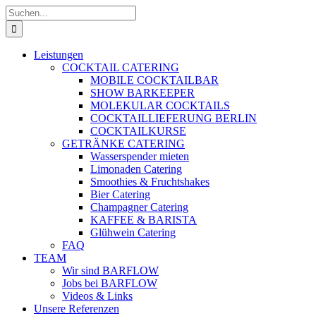
Zum
Suche
Inhalt
nach:
springen
Leistungen
COCKTAIL CATERING
MOBILE COCKTAILBAR
SHOW BARKEEPER
MOLEKULAR COCKTAILS
COCKTAILLIEFERUNG BERLIN
COCKTAILKURSE
GETRÄNKE CATERING
Wasserspender mieten
Limonaden Catering
Smoothies & Fruchtshakes
Bier Catering
Champagner Catering
KAFFEE & BARISTA
Glühwein Catering
FAQ
TEAM
Wir sind BARFLOW
Jobs bei BARFLOW
Videos & Links
Unsere Referenzen