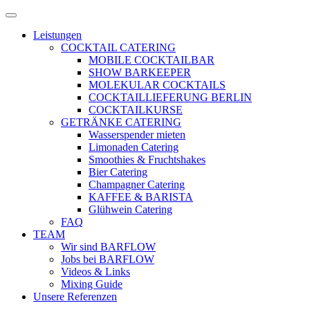
Zum
Menü
Inhalt
öffnen
Leistungen
springen
COCKTAIL CATERING
MOBILE COCKTAILBAR
SHOW BARKEEPER
MOLEKULAR COCKTAILS
COCKTAILLIEFERUNG BERLIN
COCKTAILKURSE
GETRÄNKE CATERING
Wasserspender mieten
Limonaden Catering
Smoothies & Fruchtshakes
Bier Catering
Champagner Catering
KAFFEE & BARISTA
Glühwein Catering
FAQ
TEAM
Wir sind BARFLOW
Jobs bei BARFLOW
Videos & Links
Mixing Guide
Unsere Referenzen