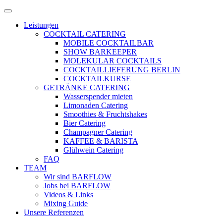
Zum
Menü
Inhalt
öffnen
Leistungen
springen
COCKTAIL CATERING
MOBILE COCKTAILBAR
SHOW BARKEEPER
MOLEKULAR COCKTAILS
COCKTAILLIEFERUNG BERLIN
COCKTAILKURSE
GETRÄNKE CATERING
Wasserspender mieten
Limonaden Catering
Smoothies & Fruchtshakes
Bier Catering
Champagner Catering
KAFFEE & BARISTA
Glühwein Catering
FAQ
TEAM
Wir sind BARFLOW
Jobs bei BARFLOW
Videos & Links
Mixing Guide
Unsere Referenzen