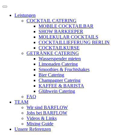
Zum
Menü
Inhalt
öffnen
Leistungen
springen
COCKTAIL CATERING
MOBILE COCKTAILBAR
SHOW BARKEEPER
MOLEKULAR COCKTAILS
COCKTAILLIEFERUNG BERLIN
COCKTAILKURSE
GETRÄNKE CATERING
Wasserspender mieten
Limonaden Catering
Smoothies & Fruchtshakes
Bier Catering
Champagner Catering
KAFFEE & BARISTA
Glühwein Catering
FAQ
TEAM
Wir sind BARFLOW
Jobs bei BARFLOW
Videos & Links
Mixing Guide
Unsere Referenzen