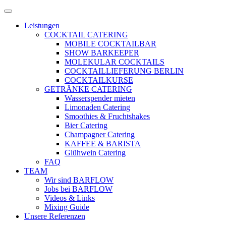
Zum
Menü
Inhalt
öffnen
Leistungen
springen
COCKTAIL CATERING
MOBILE COCKTAILBAR
SHOW BARKEEPER
MOLEKULAR COCKTAILS
COCKTAILLIEFERUNG BERLIN
COCKTAILKURSE
GETRÄNKE CATERING
Wasserspender mieten
Limonaden Catering
Smoothies & Fruchtshakes
Bier Catering
Champagner Catering
KAFFEE & BARISTA
Glühwein Catering
FAQ
TEAM
Wir sind BARFLOW
Jobs bei BARFLOW
Videos & Links
Mixing Guide
Unsere Referenzen