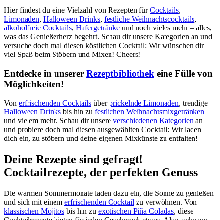
Hier findest du eine Vielzahl von Rezepten für
Cocktails
,
Limonaden
,
Halloween Drinks
,
festliche Weihnachtscocktails
,
alkoholfreie Cocktails
,
Hafergetränke
und noch vieles mehr – alles,
was das Genießerherz begehrt. Schau dir unsere Kategorien an und
versuche doch mal diesen köstlichen Cocktail: Wir wünschen dir
viel Spaß beim Stöbern und Mixen! Cheers!
Entdecke in unserer
Rezeptbibliothek
eine Fülle von
Möglichkeiten!
Von
erfrischenden Cocktails
über
prickelnde Limonaden
, trendige
Halloween Drinks
bis hin zu
festlichen Weihnachtsmixgetränken
und vielem mehr. Schau dir unsere
verschiedenen Kategorien
an
und probiere doch mal diesen ausgewählten Cocktail: Wir laden
dich ein, zu stöbern und deine eigenen Mixkünste zu entfalten!
Deine Rezepte sind gefragt!
Cocktailrezepte, der perfekten Genuss
Die warmen Sommermonate laden dazu ein, die Sonne zu genießen
und sich mit einem
erfrischenden Cocktail
zu verwöhnen. Von
klassischen Mojitos
bis hin zu
exotischen Piña Coladas
, diese
Cocktailrezepte bieten für jeden Geschmack etwas. Also, schnapp