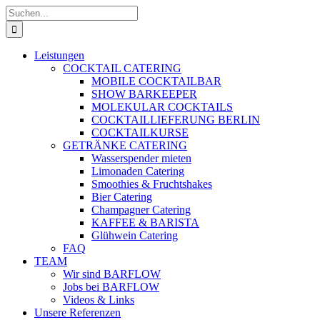
Zum
Suche
Inhalt
nach:
springen
Leistungen
COCKTAIL CATERING
MOBILE COCKTAILBAR
SHOW BARKEEPER
MOLEKULAR COCKTAILS
COCKTAILLIEFERUNG BERLIN
COCKTAILKURSE
GETRÄNKE CATERING
Wasserspender mieten
Limonaden Catering
Smoothies & Fruchtshakes
Bier Catering
Champagner Catering
KAFFEE & BARISTA
Glühwein Catering
FAQ
TEAM
Wir sind BARFLOW
Jobs bei BARFLOW
Videos & Links
Unsere Referenzen