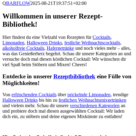
Q
BARFLOW
2025-08-21T19:37:51+02:00
Willkommen in unserer Rezept-
Bibliothek!
Hier findest du eine Vielzahl von Rezepten für
Cocktails
,
Limonaden
,
Halloween Drinks
,
festliche Weihnachtscocktails
,
alkoholfreie Cocktails
,
Hafergetränke
und noch vieles mehr – alles,
was das Genießerherz begehrt. Schau dir unsere Kategorien an und
versuche doch mal diesen köstlichen Cocktail: Wir wünschen dir
viel Spaß beim Stöbern und Mixen! Cheers!
Entdecke in unserer
Rezeptbibliothek
eine Fülle von
Möglichkeiten!
Von
erfrischenden Cocktails
über
prickelnde Limonaden
, trendige
Halloween Drinks
bis hin zu
festlichen Weihnachtsmixgetränken
und vielem mehr. Schau dir unsere
verschiedenen Kategorien
an
und probiere doch mal diesen ausgewählten Cocktail: Wir laden
dich ein, zu stöbern und deine eigenen Mixkünste zu entfalten!