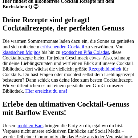
Hier findest du alkoholfreie Cocktail Rezepte mit dem
Buchstaben Q 🙂
Deine Rezepte sind gefragt!
Cocktailrezepte, der perfekten Genuss
Die warmen Sommermonate laden dazu ein, die Sonne zu genießen
und sich mit einem
erfrischenden Cocktail
zu verwöhnen. Von
klassischen Mojitos
bis hin zu
exotischen Piña Coladas
, diese
Cocktailrezepte bieten für jeden Geschmack etwas. Also, schnapp
dir deine Lieblingszutaten und wirf einen Blick auf unsere Cocktail-
Bibliothek, dort wächst die vielleicht größte
Rezeptbibliothek
für
Cocktails. Du hast Fragen oder möchtest selbst dein Lieblingsrezept
beisteuern? Dann schick uns deine Idee zum besten Cocktailrezept.
Wir veröffentlichen es mit einem persönlichen Gruß in unserer
Bibliothek.
Hier erreichst du uns!
Erlebe den ultimativen Cocktail-Genuss
mit Barflow Events!
Unsere
mobilen Bars
bringen die Party zu dir, egal wo du bist.
Verpasse nicht unsere exklusiven Einblicke auf Social Media –
werde Teil einer Community, die das Beste aus jeder Veranstaltung