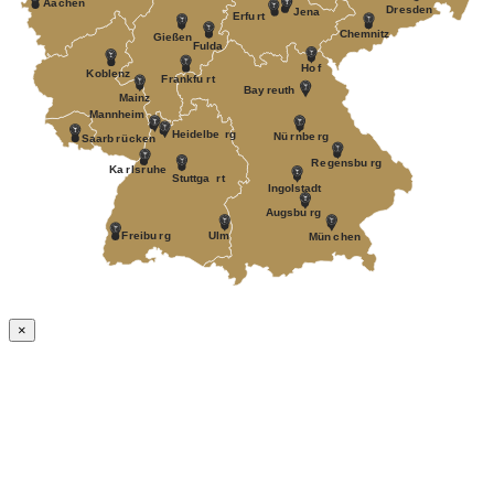
Aa
c
hen
D
r
esden
J
ena
Erfu
r
t
Chemnitz
Gießen
Fulda
Ho
f
K
oblenz
F
r
ankfu
r
t
Bay
r
euth
Mainz
Mannheim
Heidelbe
r
g
Nü
r
nbe
r
g
Saarb
r
ü
c
k
en
R
e
gensbu
r
g
Ka
r
ls
r
uhe
Stuttga
r
t
Ingolstadt
A
ugsbu
r
g
F
r
eibu
r
g
Ulm
Mün
c
hen
×
Nach
oben