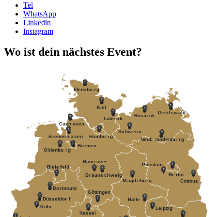
Tel
WhatsApp
Linkedin
Instagram
Wo ist dein nächstes Event?
F
lensbu
r
g
Kiel
G
r
eif
s
w
ald
R
osto
c
k
Lübe
c
k
Cuxh
a
v
en
S
c
h
w
erin
B
r
emerh
a
v
en
Hambu
r
g
Neub
r
andenbu
r
g
B
r
emen
Oldenbu
r
g
Hann
o
v
er
P
otsdam
Biele
f
eld
Be
r
lin
B
r
auns
c
h
w
eig
M
a
gd
e
bu
r
g
Cottbus
Do
r
tmund
Göttingen
Düsseldor
f
Halle
K
öln
Leipzig
Kassel