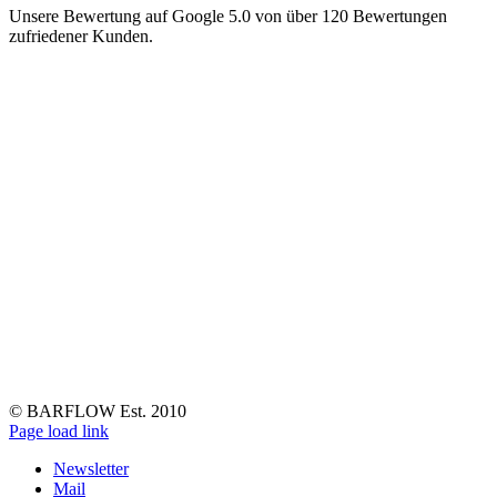
Unsere Bewertung auf Google 5.0 von über 120 Bewertungen
zufriedener Kunden.
© BARFLOW Est. 2010
Facebook
Instagram
YouTube
Tiktok
LinkedIn
Page load link
Newsletter
Mail