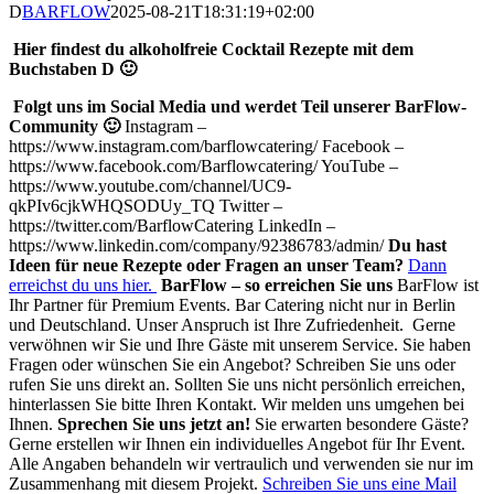
D
BARFLOW
2025-08-21T18:31:19+02:00
Hier findest du alkoholfreie Cocktail Rezepte mit dem
Buchstaben D 🙂
Folgt uns im Social Media und werdet Teil unserer BarFlow-
Community 🙂
Instagram –
https://www.instagram.com/barflowcatering/ Facebook –
https://www.facebook.com/Barflowcatering/ YouTube –
https://www.youtube.com/channel/UC9-
qkPIv6cjkWHQSODUy_TQ Twitter –
https://twitter.com/BarflowCatering LinkedIn –
https://www.linkedin.com/company/92386783/admin/
Du hast
Ideen für neue Rezepte oder Fragen an unser Team?
Dann
erreichst du uns hier.
BarFlow – so erreichen Sie uns
BarFlow ist
Ihr Partner für Premium Events. Bar Catering nicht nur in Berlin
und Deutschland. Unser Anspruch ist Ihre Zufriedenheit. Gerne
verwöhnen wir Sie und Ihre Gäste mit unserem Service. Sie haben
Fragen oder wünschen Sie ein Angebot? Schreiben Sie uns oder
rufen Sie uns direkt an. Sollten Sie uns nicht persönlich erreichen,
hinterlassen Sie bitte Ihren Kontakt. Wir melden uns umgehen bei
Ihnen.
Sprechen Sie uns jetzt an!
Sie erwarten besondere Gäste?
Gerne erstellen wir Ihnen ein individuelles Angebot für Ihr Event.
Alle Angaben behandeln wir vertraulich und verwenden sie nur im
Zusammenhang mit diesem Projekt.
Schreiben Sie uns eine Mail