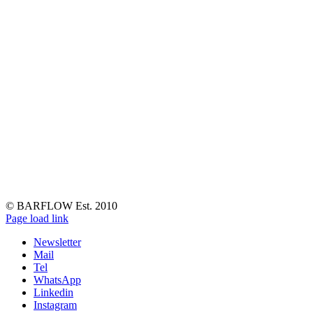
© BARFLOW Est. 2010
Facebook
Instagram
YouTube
Tiktok
LinkedIn
Page load link
Newsletter
Mail
Tel
WhatsApp
Linkedin
Instagram