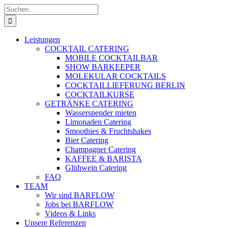
Zum
Suche
Inhalt
nach:
springen
Leistungen
COCKTAIL CATERING
MOBILE COCKTAILBAR
SHOW BARKEEPER
MOLEKULAR COCKTAILS
COCKTAILLIEFERUNG BERLIN
COCKTAILKURSE
GETRÄNKE CATERING
Wasserspender mieten
Limonaden Catering
Smoothies & Fruchtshakes
Bier Catering
Champagner Catering
KAFFEE & BARISTA
Glühwein Catering
FAQ
TEAM
Wir sind BARFLOW
Jobs bei BARFLOW
Videos & Links
Unsere Referenzen