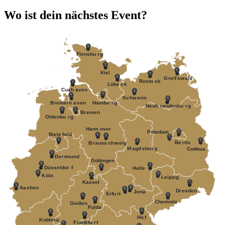
Wo ist dein nächstes Event?
F
lensbu
r
g
Kiel
G
r
eif
s
w
ald
R
osto
c
k
Lübe
c
k
Cuxh
a
v
en
S
c
h
w
erin
B
r
emerh
a
v
en
Hambu
r
g
Neub
r
andenbu
r
g
B
r
emen
Oldenbu
r
g
Hann
o
v
er
P
otsdam
Biele
f
eld
Be
r
lin
B
r
auns
c
h
w
eig
M
a
gd
e
bu
r
g
Cottbus
Do
r
tmund
Göttingen
Düsseldor
f
Halle
K
öln
Leipzig
Kassel
Aa
c
hen
D
r
esden
J
ena
Erfu
r
t
Chemnitz
Gießen
Fulda
Ho
f
K
oblenz
F
r
ankfu
r
t