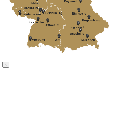
Bay
r
euth
Mainz
Mannheim
Heidelbe
r
g
Nü
r
nbe
r
g
Saarb
r
ü
c
k
en
R
e
gensbu
r
g
Ka
r
ls
r
uhe
Stuttga
r
t
Ingolstadt
A
ugsbu
r
g
F
r
eibu
r
g
Ulm
Mün
c
hen
×
Nach
oben