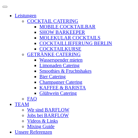
Zum
Menü
Inhalt
öffnen
Leistungen
springen
COCKTAIL CATERING
MOBILE COCKTAILBAR
SHOW BARKEEPER
MOLEKULAR COCKTAILS
COCKTAILLIEFERUNG BERLIN
COCKTAILKURSE
GETRÄNKE CATERING
Wasserspender mieten
Limonaden Catering
Smoothies & Fruchtshakes
Bier Catering
Champagner Catering
KAFFEE & BARISTA
Glühwein Catering
FAQ
TEAM
Wir sind BARFLOW
Jobs bei BARFLOW
Videos & Links
Mixing Guide
Unsere Referenzen