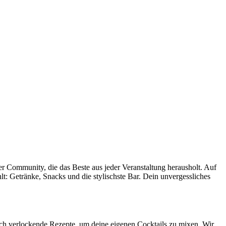
ner Community, die das Beste aus jeder Veranstaltung herausholt. Auf
hlt: Getränke, Snacks und die stylischste Bar. Dein unvergessliches
uch verlockende Rezepte, um deine eigenen Cocktails zu mixen. Wir