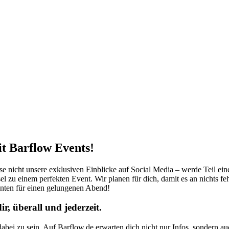
it Barflow Events!
sse nicht unsere exklusiven Einblicke auf Social Media – werde Teil ei
el zu einem perfekten Event. Wir planen für dich, damit es an nichts fe
nten für einen gelungenen Abend!
, überall und jederzeit.
abei zu sein. Auf Barflow.de erwarten dich nicht nur Infos, sondern a