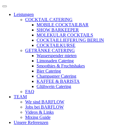
Zum
Menü
Inhalt
öffnen
Leistungen
springen
COCKTAIL CATERING
MOBILE COCKTAILBAR
SHOW BARKEEPER
MOLEKULAR COCKTAILS
COCKTAILLIEFERUNG BERLIN
COCKTAILKURSE
GETRÄNKE CATERING
Wasserspender mieten
Limonaden Catering
Smoothies & Fruchtshakes
Bier Catering
Champagner Catering
KAFFEE & BARISTA
Glühwein Catering
FAQ
TEAM
Wir sind BARFLOW
Jobs bei BARFLOW
Videos & Links
Mixing Guide
Unsere Referenzen