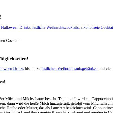
!
,
Halloween Drinks
,
festliche Weihnachtscocktails
,
alkoholfreie Cocktai
hen Cocktail:
Möglichkeiten!
lloween Drinks
bis hin zu
festlichen Weihnachtsmixgetränken
und viel
ten!
ßer Milch und Milchschaum besteht. Traditionell wird ein Cappuccino in
sen, dann wird die heiße Milch hinzugefügt, gefolgt vom Milchschaum,
tische Haube oder Muster, das als Latte Art bezeichnet wird. Cappucci
nen Geschmack und ihre cremige Konsistenz bekannt und werden in Caf