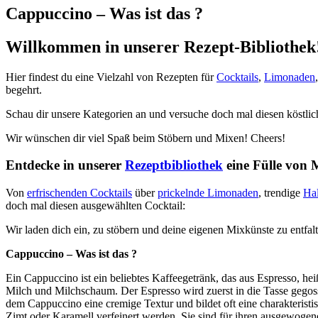
Cappuccino – Was ist das ?
Willkommen in unserer Rezept-Bibliothek
Hier findest du eine Vielzahl von Rezepten für
Cocktails
,
Limonaden
begehrt.
Schau dir unsere Kategorien an und versuche doch mal diesen köstlic
Wir wünschen dir viel Spaß beim Stöbern und Mixen! Cheers!
Entdecke in unserer
Rezeptbibliothek
eine Fülle von 
Von
erfrischenden Cocktails
über
prickelnde Limonaden
, trendige
Ha
doch mal diesen ausgewählten Cocktail:
Wir laden dich ein, zu stöbern und deine eigenen Mixkünste zu entfal
Cappuccino – Was ist das ?
Ein Cappuccino ist ein beliebtes Kaffeegetränk, das aus Espresso, hei
Milch und Milchschaum. Der Espresso wird zuerst in die Tasse gegos
dem Cappuccino eine cremige Textur und bildet oft eine charakteris
Zimt oder Karamell verfeinert werden. Sie sind für ihren ausgewoge