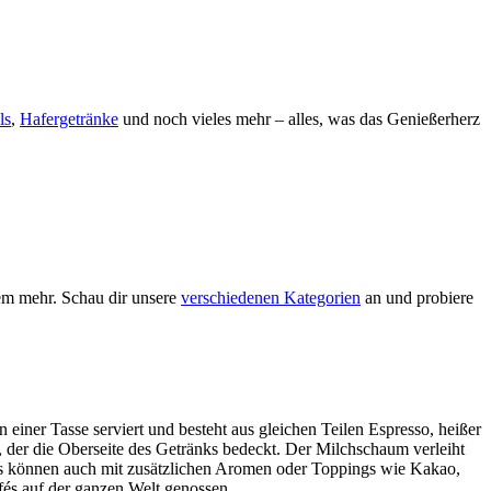
ls
,
Hafergetränke
und noch vieles mehr – alles, was das Genießerherz
em mehr. Schau dir unsere
verschiedenen Kategorien
an und probiere
 einer Tasse serviert und besteht aus gleichen Teilen Espresso, heißer
 der die Oberseite des Getränks bedeckt. Der Milchschaum verleiht
nos können auch mit zusätzlichen Aromen oder Toppings wie Kakao,
és auf der ganzen Welt genossen.