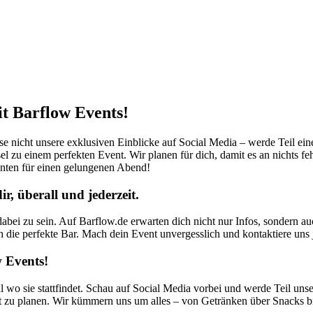
it Barflow Events!
sse nicht unsere exklusiven Einblicke auf Social Media – werde Teil ei
el zu einem perfekten Event. Wir planen für dich, damit es an nichts fe
nten für einen gelungenen Abend!
, überall und jederzeit.
abei zu sein. Auf Barflow.de erwarten dich nicht nur Infos, sondern a
ch die perfekte Bar. Mach dein Event unvergesslich und kontaktiere uns j
 Events!
l wo sie stattfindet. Schau auf Social Media vorbei und werde Teil uns
t zu planen. Wir kümmern uns um alles – von Getränken über Snacks bi