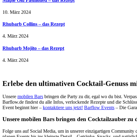
Maple Old Fashioned – das Rezept
10. März 2024
Rhubarb Collins – das Rezept
4. März 2024
Rhubarb Mojito – das Rezept
4. März 2024
Erlebe den ultimativen Cocktail-Genuss m
Unsere
mobilen Bars
bringen die Party zu dir, egal wo du bist. Verpa
Barflow.de findest du alle Infos, verlockende Rezepte und die Schlüss
Event beginnt hier –
kontaktiere uns jetzt!
Barflow Events
– Die Gara
Unsere mobilen Bars bringen den Cocktailzauber zu dir
Folge uns auf Social Media, um in unserer einzigartigen Community d
planen Events bis ins kleinste Detail – Getränke, Snacks, und natürli