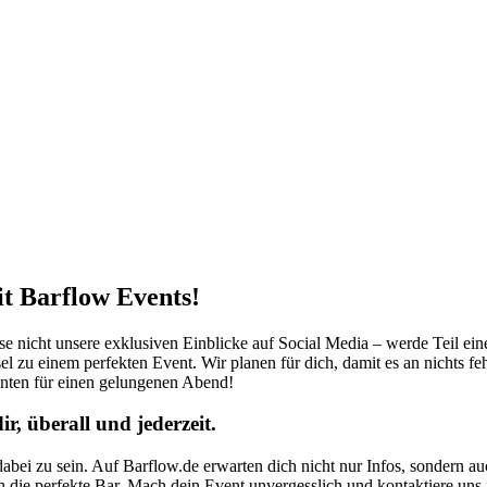
it Barflow Events!
sse nicht unsere exklusiven Einblicke auf Social Media – werde Teil ei
el zu einem perfekten Event. Wir planen für dich, damit es an nichts fe
nten für einen gelungenen Abend!
, überall und jederzeit.
abei zu sein. Auf Barflow.de erwarten dich nicht nur Infos, sondern a
ch die perfekte Bar. Mach dein Event unvergesslich und kontaktiere uns j