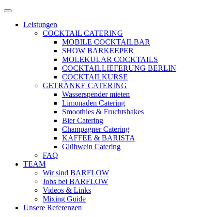
Zum
Menü
Inhalt
öffnen
Leistungen
springen
COCKTAIL CATERING
MOBILE COCKTAILBAR
SHOW BARKEEPER
MOLEKULAR COCKTAILS
COCKTAILLIEFERUNG BERLIN
COCKTAILKURSE
GETRÄNKE CATERING
Wasserspender mieten
Limonaden Catering
Smoothies & Fruchtshakes
Bier Catering
Champagner Catering
KAFFEE & BARISTA
Glühwein Catering
FAQ
TEAM
Wir sind BARFLOW
Jobs bei BARFLOW
Videos & Links
Mixing Guide
Unsere Referenzen