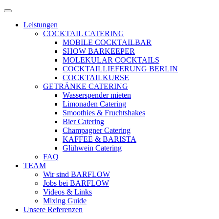
Zum
Menü
Inhalt
öffnen
Leistungen
springen
COCKTAIL CATERING
MOBILE COCKTAILBAR
SHOW BARKEEPER
MOLEKULAR COCKTAILS
COCKTAILLIEFERUNG BERLIN
COCKTAILKURSE
GETRÄNKE CATERING
Wasserspender mieten
Limonaden Catering
Smoothies & Fruchtshakes
Bier Catering
Champagner Catering
KAFFEE & BARISTA
Glühwein Catering
FAQ
TEAM
Wir sind BARFLOW
Jobs bei BARFLOW
Videos & Links
Mixing Guide
Unsere Referenzen