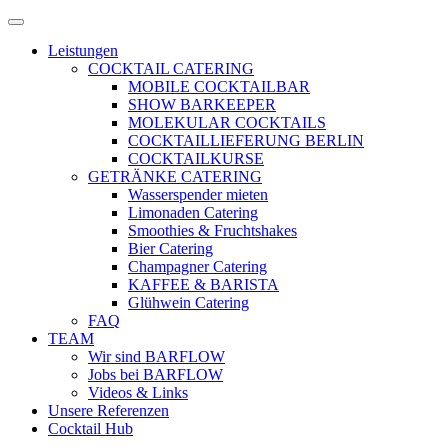
Zum
Menü
Inhalt
öffnen
Leistungen
springen
COCKTAIL CATERING
MOBILE COCKTAILBAR
SHOW BARKEEPER
MOLEKULAR COCKTAILS
COCKTAILLIEFERUNG BERLIN
COCKTAILKURSE
GETRÄNKE CATERING
Wasserspender mieten
Limonaden Catering
Smoothies & Fruchtshakes
Bier Catering
Champagner Catering
KAFFEE & BARISTA
Glühwein Catering
FAQ
TEAM
Wir sind BARFLOW
Jobs bei BARFLOW
Videos & Links
Unsere Referenzen
Cocktail Hub