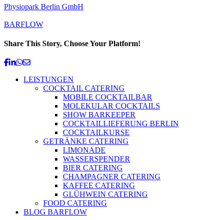
Physiopark Berlin GmbH
BARFLOW
Share This Story, Choose Your Platform!
Facebook
Linkedin
Whatsapp
Email
LEISTUNGEN
COCKTAIL CATERING
MOBILE COCKTAILBAR
MOLEKULAR COCKTAILS
SHOW BARKEEPER
COCKTAILLIEFERUNG BERLIN
COCKTAILKURSE
GETRÄNKE CATERING
LIMONADE
WASSERSPENDER
BIER CATERING
CHAMPAGNER CATERING
KAFFEE CATERING
GLÜHWEIN CATERING
FOOD CATERING
BLOG BARFLOW