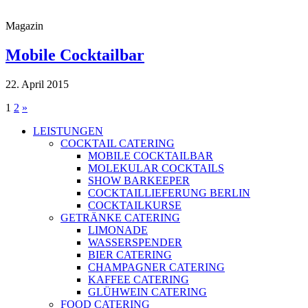
Magazin
Mobile Cocktailbar
22. April 2015
Seitennummerierung
1
2
»
der
LEISTUNGEN
COCKTAIL CATERING
Beiträge
MOBILE COCKTAILBAR
MOLEKULAR COCKTAILS
SHOW BARKEEPER
COCKTAILLIEFERUNG BERLIN
COCKTAILKURSE
GETRÄNKE CATERING
LIMONADE
WASSERSPENDER
BIER CATERING
CHAMPAGNER CATERING
KAFFEE CATERING
GLÜHWEIN CATERING
FOOD CATERING