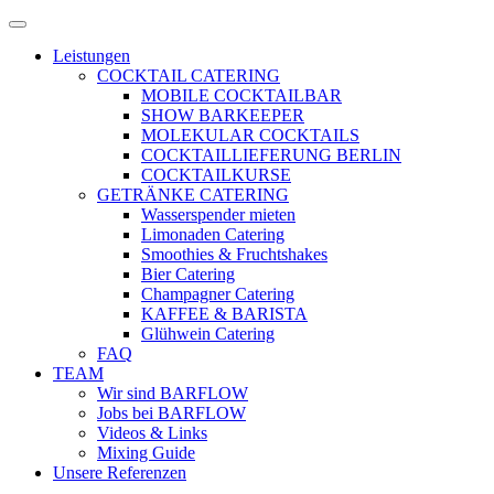
Zum
Menü
Inhalt
öffnen
Leistungen
springen
COCKTAIL CATERING
MOBILE COCKTAILBAR
SHOW BARKEEPER
MOLEKULAR COCKTAILS
COCKTAILLIEFERUNG BERLIN
COCKTAILKURSE
GETRÄNKE CATERING
Wasserspender mieten
Limonaden Catering
Smoothies & Fruchtshakes
Bier Catering
Champagner Catering
KAFFEE & BARISTA
Glühwein Catering
FAQ
TEAM
Wir sind BARFLOW
Jobs bei BARFLOW
Videos & Links
Mixing Guide
Unsere Referenzen